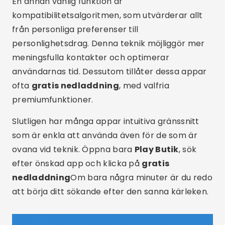
Sammanfattningsvis, om du är en singelperson
som letar efter sann kärlek, är att ladda ner rätt
app det första steget. I den här artikeln visar vi
dig de bästa.
seriösa dejtingappar för singlar
,
alla fokuserade på att främja verkliga, varaktiga
kontakter.
Med hjälp av teknik har det blivit mycket enklare
att filtrera profiler, chatta säkert och träffa
människor med liknande mål. Så dra nytta av det
och
ladda ner gratis nu
Appen som passar din
profil bäst. Vem vet, kanske är din nästa kärlek
bara ett klick bort?
Reklam - SpotAds