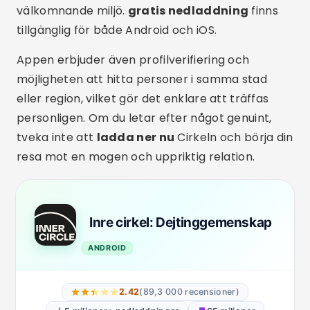
erbjuder profilverifiering, aktiv support och
personliga filter för att säkerställa att du bara
chattar med personer som verkligen delar
liknande intressen.
En annan vanlig funktion är
kompatibilitetsalgoritmen, som utvärderar allt
från personliga preferenser till
personlighetsdrag. Denna teknik möjliggör mer
meningsfulla kontakter och optimerar
användarnas tid. Dessutom tillåter dessa appar
ofta
gratis nedladdning
, med valfria
premiumfunktioner.
Slutligen har många appar intuitiva gränssnitt
som är enkla att använda även för de som är
ovana vid teknik. Öppna bara
Play Butik
, sök