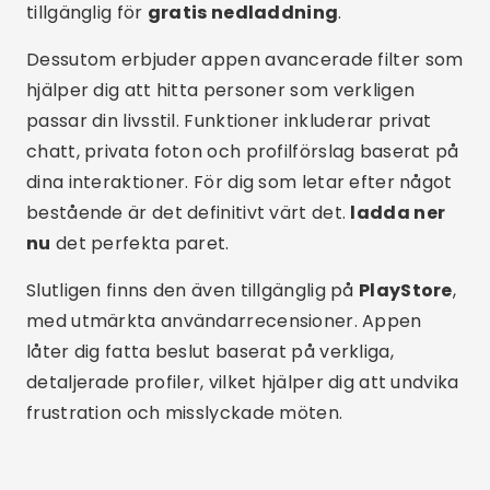
Slutligen finns den även tillgänglig på
PlayStore
,
med utmärkta användarrecensioner. Appen
låter dig fatta beslut baserat på verkliga,
detaljerade profiler, vilket hjälper dig att undvika
frustration och misslyckade möten.
Reklam - SpotAds
Pairfect - Chatt och dejting
ANDROID
4.07
(4,2 tusen recensioner)
50 000+ nedladdningar
49 miljoner
LADDA NER PÅ PLAY STORE