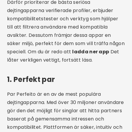
1. Perfekt par
Par Perfeito är en av de mest populära
dejtingapparna. Med över 30 miljoner användare
gör den det möjligt för singlar att hitta partners
baserat på gemensamma intressen och
kompatibilitet. Plattformen är säker, intuitiv och
tillgänglig för
gratis nedladdning
.
Dessutom erbjuder appen avancerade filter som
hjälper dig att hitta personer som verkligen
passar din livsstil. Funktioner inkluderar privat
chatt, privata foton och profilförslag baserat på
dina interaktioner. För dig som letar efter något
bestående är det definitivt värt det.
ladda ner
nu
det perfekta paret.