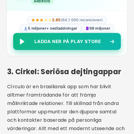
En viktig skillnad för Círculo är dess system för
"medvetna kontakter", där användare endast
kan interagera efter en ömsesidig
kompatibilitetsanalys. Detta minskar ytliga
tillvägagångssätt och skapar en mer
välkomnande miljö.
gratis nedladdning
finns
tillgänglig för både Android och iOS.
Appen erbjuder även profilverifiering och
möjligheten att hitta personer i samma stad
eller region, vilket gör det enklare att träffas
personligen. Om du letar efter något genuint,
tveka inte att
ladda ner nu
Cirkeln och börja din
resa mot en mogen och uppriktig relation.