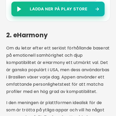
ökar chanserna till framgång.
ladda ner
Det är
gratis, men vissa extrafunktioner kräver
prenumeration.
Det är värt att komma ihåg att eHarmony även
finns tillgängligt på
Play Butik
Om du letar efter
en partner för att bilda familj eller ha ett
långvarigt förhållande kan den här appen vara
precis vad du behöver.
Ladda ner app
hur detta
kan vara det första steget mot sann kärlek.
eharmony dejting och äkta
kärlek
ANDROID