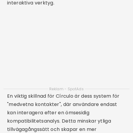
Inre cirkel: Dejtinggemenskap
ANDROID
2.42
(89,3 000 recensioner)
5 miljoner+ nedladdningar
65 miljoner
LADDA NER PÅ PLAY STORE
Vanliga funktioner i seriösa
dejtingappar
Först är det viktigt att betona att seriösa
dejtingappar vanligtvis investerar mycket i
säkerhet och upplevelsekvalitet. De flesta