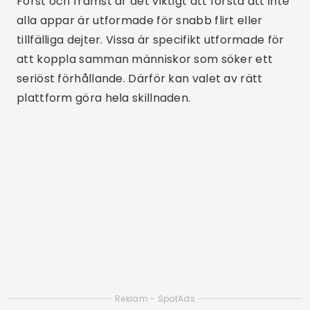
Först och främst är det viktigt att förstå att inte
alla appar är utformade för snabb flirt eller
tillfälliga dejter. Vissa är specifikt utformade för
att koppla samman människor som söker ett
seriöst förhållande. Därför kan valet av rätt
plattform göra hela skillnaden.
Reklam - SpotAds
Därför prioriterar de bästa seriösa
dejtingapparna verifierade profiler, erbjuder
kompatibilitetstester och verktyg som hjälper
till att filtrera användare med kompatibla
avsikter. Dessutom främjar dessa appar en
säker miljö, perfekt för dem som vill träffa någon
speciell. Om du är redo att
ladda ner app
Det
låter verkligen vettigt, fortsätt läsa.