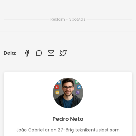
Bästa gaychattapparna