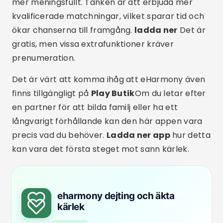
2.85
(64,1 000 recensioner)
5 miljoner+ nedladdningar
69 miljoner
LADDA NER PÅ PLAY STORE
3. Cirkel: Seriösa dejtingappar
Círculo är en brasiliansk app som har blivit
alltmer framträdande för att främja
målinriktade relationer. Till skillnad från andra
plattformar uppmuntrar den djupare samtal
och kontakter baserade på personliga
värderingar. Allt med ett modernt utseende och
interaktiva verktyg.
Reklam - SpotAds