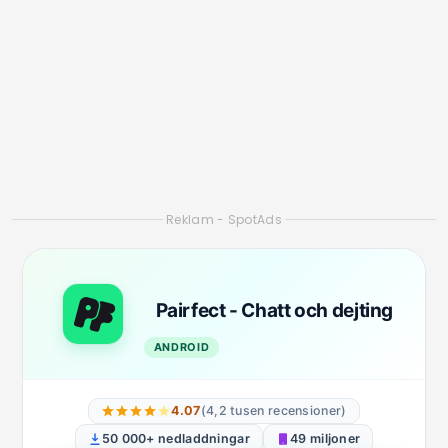
2. eHarmony
Om du letar efter ett seriöst förhållande baserat
på emotionell samhörighet och djup
kompatibilitet är eHarmony ett utmärkt val. Det
är ganska populärt i USA, men dess användarbas
i Brasilien växer varje dag. Appen använder ett
omfattande personlighetstest för att matcha
profiler med en hög grad av kompatibilitet.
I den meningen är plattformen idealisk för de
som är trötta på ytliga appar och vill ha något
mer meningsfullt. Tanken är att erbjuda mer
kvalificerade matchningar, vilket sparar tid och