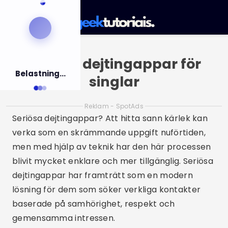
Pular
för
Meny
innehållet
Seriösa dejtingappar för
Belastning...
singlar
Reklam - SpotAds
Seriösa dejtingappar? Att hitta sann kärlek kan
verka som en skrämmande uppgift nuförtiden,
men med hjälp av teknik har den här processen
blivit mycket enklare och mer tillgänglig. Seriösa
dejtingappar har framträtt som en modern
lösning för dem som söker verkliga kontakter
baserade på samhörighet, respekt och
gemensamma intressen.