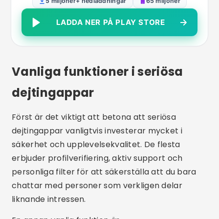
efter önskad app och klicka på
gratis
nedladdning
Om bara några minuter är du redo
att börja ditt sökande efter den sanna kärleken.
Slutsats