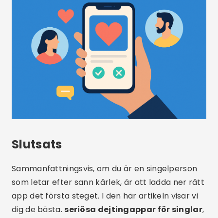
Dela:
Pedro Neto
João Gabriel är en 27-årig teknikentusiast som
brinner för appar, digital innovation och allt
som har med mobilvärlden att göra. Med en
examen i datateknik från São Paulo-
universitetet (USP) kombinerar han teknisk