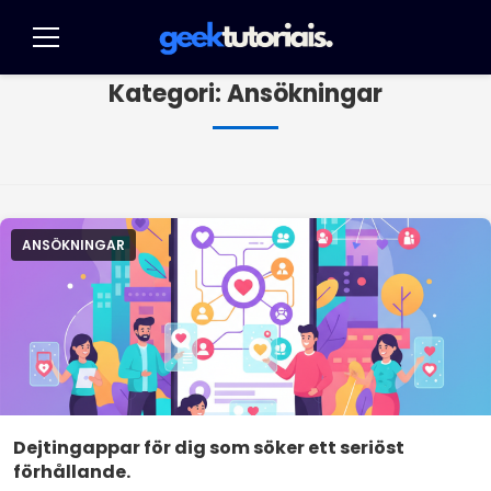
Pular
för
Meny
innehållet
Kategori:
Ansökningar
ANSÖKNINGAR
Dejtingappar för dig som söker ett seriöst
förhållande.