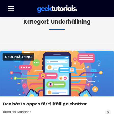
Pular
för
Meny
innehållet
Kategori:
Underhållning
UNDERHÅLLNING
Den bästa appen för tillfälliga chattar
Ricardo Sanches
0