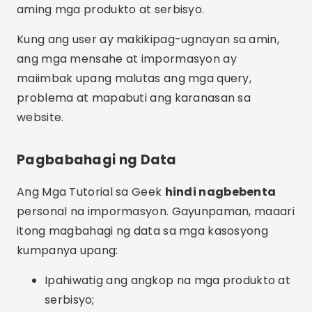
aming mga produkto at serbisyo.
Kung ang user ay makikipag-ugnayan sa amin,
ang mga mensahe at impormasyon ay
maiimbak upang malutas ang mga query,
problema at mapabuti ang karanasan sa
website.
Pagbabahagi ng Data
Ang Mga Tutorial sa Geek
hindi nagbebenta
personal na impormasyon. Gayunpaman, maaari
itong magbahagi ng data sa mga kasosyong
kumpanya upang:
Ipahiwatig ang angkop na mga produkto at
serbisyo;