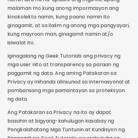
malaman mo kung anong impormasyon ang
kinokolekta namin, kung paano namin ito
ginagamit, at sa ilalim ng anong mga pangyayari,
kung mayroon man, ginagamit namin at/o
isiwalat ito.
Iginagalang ng Geek Tutorials ang privacy ng
mga user nito at transparency sa paraan ng
paggamit ng data. Ang aming Patakaran sa
Privacy ay inihanda alinsunod sa internasyonal at
pambansang mga pamantayan sa proteksyon
ng data.
Ang Patakaran sa Privacy na ito ay dapat
basahin at bigyang-kahulugan kasabay ng
Pangkalahatang Mga Tuntunin at Kundisyon ng