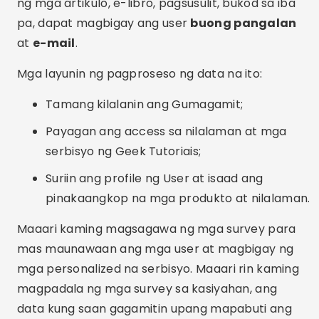
ng mga artikulo, e-libro, pagsusulit, bukod sa iba
pa, dapat magbigay ang user
buong pangalan
at
e-mail
.
Mga layunin ng pagproseso ng data na ito:
Tamang kilalanin ang Gumagamit;
Payagan ang access sa nilalaman at mga
serbisyo ng Geek Tutoriais;
Suriin ang profile ng User at isaad ang
pinakaangkop na mga produkto at nilalaman.
Maaari kaming magsagawa ng mga survey para
mas maunawaan ang mga user at magbigay ng
mga personalized na serbisyo. Maaari rin kaming
magpadala ng mga survey sa kasiyahan, ang
data kung saan gagamitin upang mapabuti ang