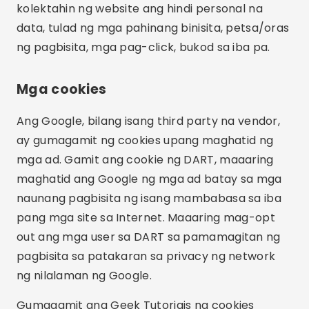
kolektahin ng website ang hindi personal na
data, tulad ng mga pahinang binisita, petsa/oras
ng pagbisita, mga pag-click, bukod sa iba pa.
Mga cookies
Ang Google, bilang isang third party na vendor,
ay gumagamit ng cookies upang maghatid ng
mga ad. Gamit ang cookie ng DART, maaaring
maghatid ang Google ng mga ad batay sa mga
naunang pagbisita ng isang mambabasa sa iba
pang mga site sa Internet. Maaaring mag-opt
out ang mga user sa DART sa pamamagitan ng
pagbisita sa patakaran sa privacy ng network
ng nilalaman ng Google.
Gumagamit ang Geek Tutoriais ng cookies