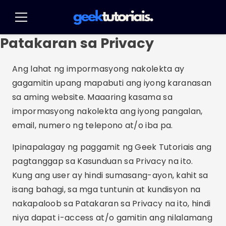
Pular
para
Menu
o
Patakaran sa Privacy
conteúdo
Ang lahat ng impormasyong nakolekta ay
gagamitin upang mapabuti ang iyong karanasan
sa aming website. Maaaring kasama sa
impormasyong nakolekta ang iyong pangalan,
email, numero ng telepono at/o iba pa.
Ipinapalagay ng paggamit ng Geek Tutoriais ang
pagtanggap sa Kasunduan sa Privacy na ito.
Kung ang user ay hindi sumasang-ayon, kahit sa
isang bahagi, sa mga tuntunin at kundisyon na
nakapaloob sa Patakaran sa Privacy na ito, hindi
niya dapat i-access at/o gamitin ang nilalamang