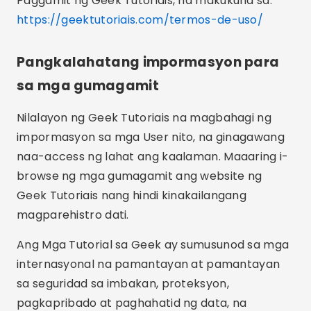
Paggamit ng Geek Tutoriais, na makukuha sa:
https://geektutoriais.com/termos-de-uso/
Pangkalahatang impormasyon para
sa mga gumagamit
Nilalayon ng Geek Tutoriais na magbahagi ng
impormasyon sa mga User nito, na ginagawang
naa-access ng lahat ang kaalaman. Maaaring i-
browse ng mga gumagamit ang website ng
Geek Tutoriais nang hindi kinakailangang
magparehistro dati.
Ang Mga Tutorial sa Geek ay sumusunod sa mga
internasyonal na pamantayan at pamantayan
sa seguridad sa imbakan, proteksyon,
pagkapribado at paghahatid ng data, na