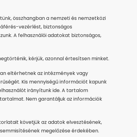
sztünk, összhangban a nemzeti és nemzetközi
záférés-vezérlést, biztonságos
unk. A felhasználói adatokat biztonságos,
történik, kérjük, azonnal értesítsen minket.
ban eltérhetnek az intézmények vagy
erűségét. Kis mennyiségű információt kapunk
használót irányítunk ide. A tartalom
 tartalmat. Nem garantáljuk az információk
rlatait követjük az adatok elvesztésének,
megsemmisítésének megelőzése érdekében.