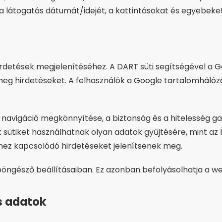
a látogatás dátumát/idejét, a kattintásokat és egyebeket
hirdetések megjelenítéséhez. A DART süti segítségével a 
t meg hirdetéseket. A felhasználók a Google tartalomháló
ói navigáció megkönnyítése, a biztonság és a hitelesség 
sütiket használhatnak olyan adatok gyűjtésére, mint az I
hez kapcsolódó hirdetéseket jelenítsenek meg.
 böngésző beállításaiban. Ez azonban befolyásolhatja a we
s adatok