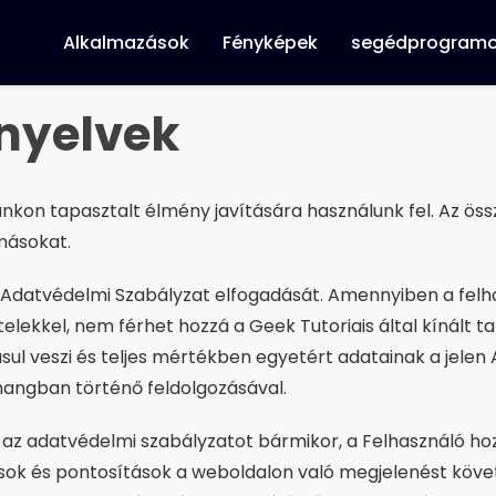
Alkalmazások
Fényképek
segédprogram
nyelvek
nkon tapasztalt élmény javítására használunk fel. Az ös
másokat.
len Adatvédelmi Szabályzat elfogadását. Amennyiben a fel
telekkel, nem férhet hozzá a Geek Tutoriais által kínált 
ul veszi és teljes mértékben egyetért adatainak a jelen
zhangban történő feldolgozásával.
 az adatvédelmi szabályzatot bármikor, a Felhasználó hoz
atások és pontosítások a weboldalon való megjelenést köv