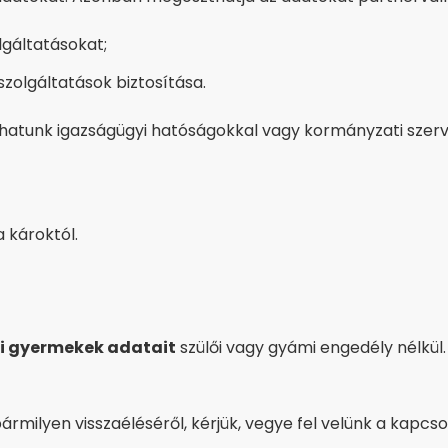
lgáltatásokat;
zolgáltatások biztosítása.
atunk igazságügyi hatóságokkal vagy kormányzati szerv
 károktól.
tti gyermekek adatait
szülői vagy gyámi engedély nélkül.
milyen visszaéléséről, kérjük, vegye fel velünk a kapcso