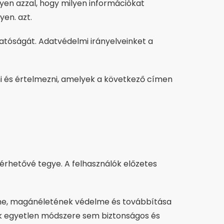
egyen azzal, hogy milyen információkat
yen. azt.
hatóságát. Adatvédelmi irányelveinket a
sni és értelmezni, amelyek a következő címen
lérhetővé tegye. A felhasználók előzetes
elme, magánéletének védelme és továbbítása
k egyetlen módszere sem biztonságos és