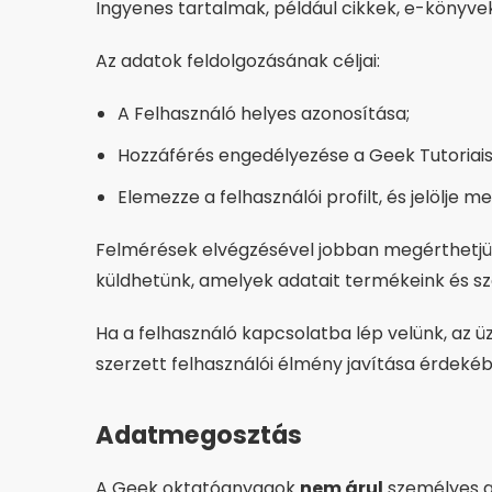
Ingyenes tartalmak, például cikkek, e-könyve
Az adatok feldolgozásának céljai:
A Felhasználó helyes azonosítása;
Hozzáférés engedélyezése a Geek Tutoriais 
Elemezze a felhasználói profilt, és jelölje
Felmérések elvégzésével jobban megérthetjük 
küldhetünk, amelyek adatait termékeink és szol
Ha a felhasználó kapcsolatba lép velünk, az 
szerzett felhasználói élmény javítása érdekéb
Adatmegosztás
A Geek oktatóanyagok
nem árul
személyes a