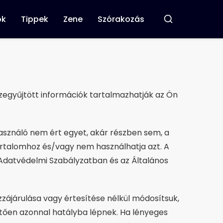
ok
Tippek
Zene
Szórakozás
Buscar
szegyűjtött információk tartalmazhatják az Ön
használó nem ért egyet, akár részben sem, a
tartalomhoz és/vagy nem használhatja azt. A
 Adatvédelmi Szabályzatban és az Általános
zájárulása vagy értesítése nélkül módosítsuk,
etően azonnal hatályba lépnek. Ha lényeges