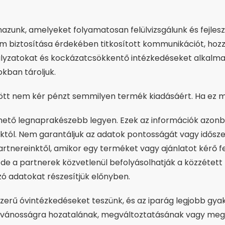
azunk, amelyeket folyamatosan felülvizsgálunk és fejle
lem biztosítása érdekében titkosított kommunikációt, hoz
bályzatokat és kockázatcsökkentő intézkedéseket alkalmaz
kban tároljuk.
tt nem kér pénzt semmilyen termék kiadásáért. Ha ez meg
ehető legnaprakészebb legyen. Ezek az információk azon
óktól. Nem garantáljuk az adatok pontosságát vagy idősz
tnereinktől, amikor egy terméket vagy ajánlatot kérő fel
 de a partnerek közvetlenül befolyásolhatják a közzétett
ó adatokat részesítjük előnyben.
rű óvintézkedéseket teszünk, és az iparág legjobb gyako
nyilvánosságra hozatalának, megváltoztatásának vagy 