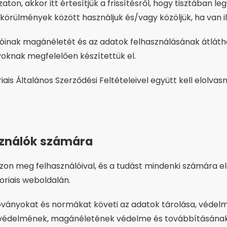
ton, akkor itt értesítjük a frissítésről, hogy tisztában l
körülmények között használjuk és/vagy közöljük, ha van il
álóinak magánéletét és az adatok felhasználásának átlát
knak megfelelően készítettük el.
ais Általános Szerződési Feltételeivel együtt kell elolva
sználók számára
szon meg felhasználóival, és a tudást mindenki számára e
oriais weboldalán.
abványokat és normákat követi az adatok tárolása, véd
k, védelmének, magánéletének védelme és továbbításána