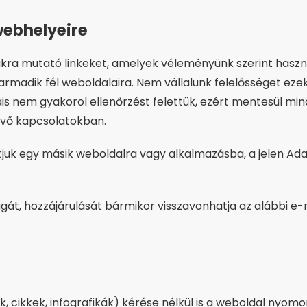
webhelyeire
kra mutató linkeket, amelyek véleményünk szerint haszn
rmadik fél weboldalaira. Nem vállalunk felelősséget ez
ais nem gyakorol ellenőrzést felettük, ezért mentesül min
jövő kapcsolatokban.
tjuk egy másik weboldalra vagy alkalmazásba, a jelen Ada
t, hozzájárulását bármikor visszavonhatja az alábbi e-m
k, cikkek, infografikák) kérése nélkül is a weboldal nyo