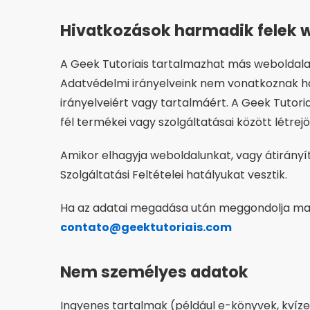
Hivatkozások harmadik felek 
A Geek Tutoriais tartalmazhat más weboldala
Adatvédelmi irányelveink nem vonatkoznak ha
irányelveiért vagy tartalmáért. A Geek Tutori
fél termékei vagy szolgáltatásai között létre
Amikor elhagyja weboldalunkat, vagy átirányí
Szolgáltatási Feltételei hatályukat vesztik.
Ha az adatai megadása után meggondolja magá
contato@geektutoriais.com
Nem személyes adatok
Ingyenes tartalmak (például e-könyvek, kvíze