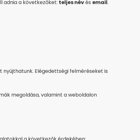
ll adnia a következőket:
teljes név
és
email
.
 nyújthatunk. Elégedettségi felméréseket is
lémák megoldása, valamint a weboldalon
alatokkal a következők érdekében: