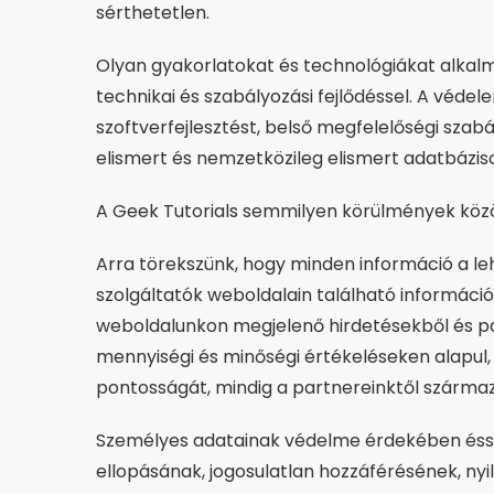
sérthetetlen.
Olyan gyakorlatokat és technológiákat alkalm
technikai és szabályozási fejlődéssel. A véde
szoftverfejlesztést, belső megfelelőségi sza
elismert és nemzetközileg elismert adatbáziso
A Geek Tutorials semmilyen körülmények közö
Arra törekszünk, hogy minden információ a l
szolgáltatók weboldalain található informáci
weboldalunkon megjelenő hirdetésekből és par
mennyiségi és minőségi értékeléseken alapul,
pontosságát, mindig a partnereinktől származ
Személyes adatainak védelme érdekében éssze
ellopásának, jogosulatlan hozzáférésének, 