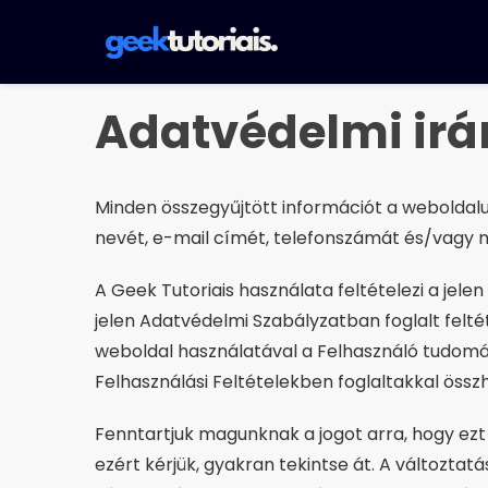
Pular
for
o
contúdo
Adatvédelmi irá
Minden összegyűjtött információt a weboldalu
nevét, e-mail címét, telefonszámát és/vagy 
A Geek Tutoriais használata feltételezi a je
jelen Adatvédelmi Szabályzatban foglalt felté
weboldal használatával a Felhasználó tudomás
Felhasználási Feltételekben foglaltakkal öss
Fenntartjuk magunknak a jogot arra, hogy ezt
ezért kérjük, gyakran tekintse át. A változt