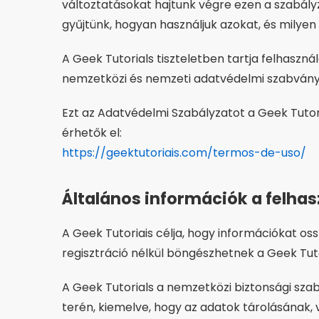
változtatásokat hajtunk végre ezen a szabályza
gyűjtünk, hogyan használjuk azokat, és milyen 
A Geek Tutorials tiszteletben tartja felhaszn
nemzetközi és nemzeti adatvédelmi szabványo
Ezt az Adatvédelmi Szabályzatot a Geek Tutori
érhetők el:
https://geektutoriais.com/termos-de-uso/
Általános információk a felha
A Geek Tutoriais célja, hogy információkat os
regisztráció nélkül böngészhetnek a Geek Tut
A Geek Tutorials a nemzetközi biztonsági sz
terén, kiemelve, hogy az adatok tárolásána