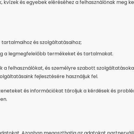
k, kvízek és egyebek eléréséhez a felhasználónak meg ke
tartalmaihoz és szolgáltatásaihoz;
 meg a legmegfelelőbb termékeket és tartalmakat.
a felhasználókat, és személyre szabott szolgáltatásokat
gáltatásaink fejlesztésére használjuk fel.
üzeneteket és információkat tároljuk a kérdések és prob
en.
datokat. Azonban megoszthatja az adatokat partnerváll