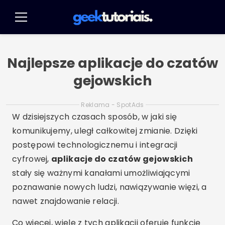
Kliknij
na
Menu
treść
Najlepsze aplikacje do czatów
gejowskich
Reklama - SpotAds
W dzisiejszych czasach sposób, w jaki się
komunikujemy, uległ całkowitej zmianie. Dzięki
postępowi technologicznemu i integracji
cyfrowej,
aplikacje do czatów gejowskich
stały się ważnymi kanałami umożliwiającymi
poznawanie nowych ludzi, nawiązywanie więzi, a
nawet znajdowanie relacji.
Co więcej, wiele z tych aplikacji oferuje funkcje