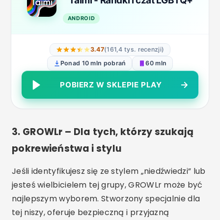
Taimi - Randki i czat LGBTQ+
ANDROID
3.47
(161,4 tys. recenzji)
Ponad 10 mln pobrań
60 mln
POBIERZ W SKLEPIE PLAY
3.
GROWLr – Dla tych, którzy szukają
pokrewieństwa i stylu
Jeśli identyfikujesz się ze stylem „niedźwiedzi” lub
jesteś wielbicielem tej grupy, GROWLr może być
najlepszym wyborem. Stworzony specjalnie dla
tej niszy, oferuje bezpieczną i przyjazną