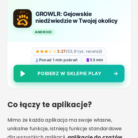
GROWLR: Gejowskie
niedźwiedzie w Twojej okolicy
ANDROID
3.27
(53,9 tys. recenzji)
Ponad 1 mln pobrań
53 mln
POBIERZ W SKLEPIE PLAY
Co łączy te aplikacje?
Mimo że każda aplikacja ma swoje własne,
unikalne funkcje, istnieją funkcje standardowe
dla wszystkich aplikacji.
aplikacje do czatów