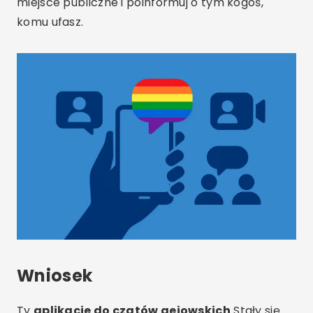
miejsce publiczne i poinformuj o tym kogoś,
komu ufasz.
Wniosek
Ty
aplikacje do czatów gejowskich
Stały się