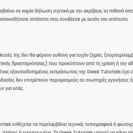
βαίνει σε καμία δήλωση σχετικά με την ακρίβεια, τα πιθανά απο
 οποιονδήποτε ιστότοπο που συνδέεται με αυτόν τον ιστότοπο.
ευτές της δεν θα φέρουν ευθύνη για τυχόν ζημίες (συμπεριλαμβ
τικής δραστηριότητας) που προκύπτουν από τη χρήση ή την αδ
 ένας εξουσιοδοτημένος εκπρόσωπος της Geek Tutorials έχει ε
ιοδοσίες δεν επιτρέπουν περιορισμούς σε σιωπηρές εγγυήσεις 
υν για εσάς.
riais ενδέχεται να περιλαμβάνει τεχνικά, τυπογραφικά ή φωτογρ
ς, πλήρες ή ενημερωμένο. Το Geek Tutoriais μπορεί να κάνει αλ