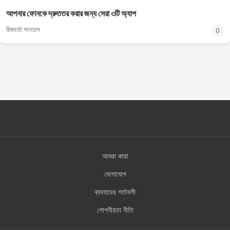
আপনার ফোনকে দ্রুততর করার জন্য সেরা ৩টি অ্যাপ
রিকার্ডো সানচেস
0
আমরা কারা
যোগাযোগ
ব্যবহারের শর্তাবলী
গোপনীয়তা নীতি