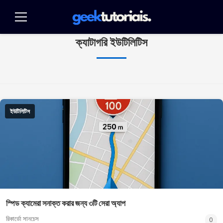
পুলার
প্যারা
মেনু
ও
ক্যাটাগরি
ইউটিলিটিস
কনটেউডো
ইউটিলিটিস
স্পিড ক্যামেরা সনাক্ত করার জন্য ৩টি সেরা অ্যাপ
রিকার্ডো সানচেস
0